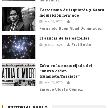
Hernández
Terrorismo de izquierda y Santa
Inquisición new age
julio 28, 2026
Fernando Buen Abad Domínguez
El azúcar de las estrellas
Frei Betto
julio 28, 2026
Cuba en la encrucijada del
“nuevo orden
trumpista/fascista”
julio 28, 2026
Enrique Ubieta Gómez.
EDITORIAL PABLO