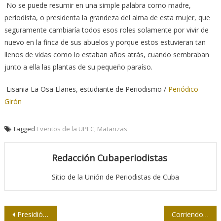
No se puede resumir en una simple palabra como madre,
periodista, o presidenta la grandeza del alma de esta mujer, que
seguramente cambiaría todos esos roles solamente por vivir de
nuevo en la finca de sus abuelos y porque estos estuvieran tan
llenos de vidas como lo estaban años atrás, cuando sembraban
junto a ella las plantas de su pequeño paraíso.
Lisania La Osa Llanes, estudiante de Periodismo /
Periódico
Girón
Tagged
Eventos de la UPEC
,
Matanzas
Redacción Cubaperiodistas
Sitio de la Unión de Periodistas de Cuba
Navegación
Presidió Raúl marcha de las antorchas en La Habana
Corriendo con Adelante