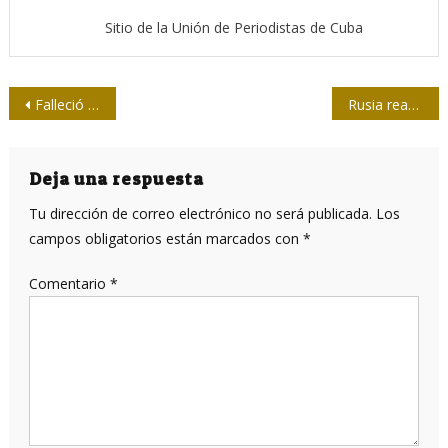
Sitio de la Unión de Periodistas de Cuba
Navegación
Falleció el General de División Carlos Fernández Gondín
Rusia reacciona ante críticas a su sistema de prensa
de
entradas
Deja una respuesta
Tu dirección de correo electrónico no será publicada.
Los
campos obligatorios están marcados con
*
Comentario
*