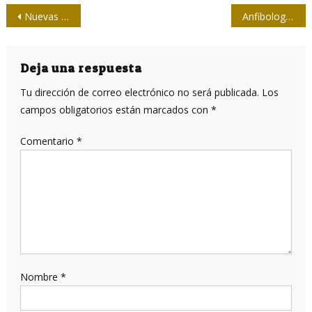
Navegación
Nuevas ofertas trae a la Feria del Libro la Editorial Boloña
Anfibologías
de
entradas
Deja una respuesta
Tu dirección de correo electrónico no será publicada.
Los
campos obligatorios están marcados con
*
Comentario
*
Nombre
*