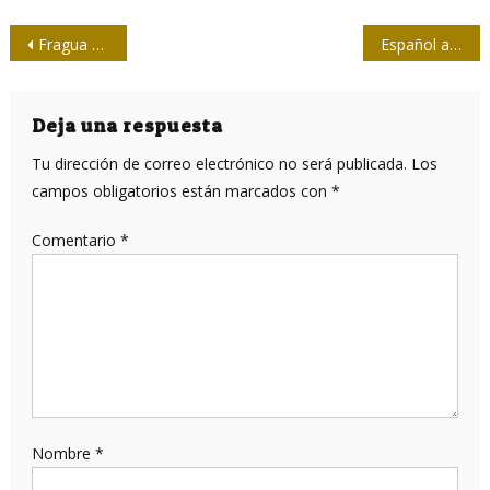
Navegación
Fragua Martiana remozada reabrirá desde el 24 de enero
Español a lo cubano
de
entradas
Deja una respuesta
Tu dirección de correo electrónico no será publicada.
Los
campos obligatorios están marcados con
*
Comentario
*
Nombre
*