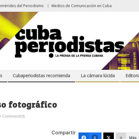
emérides del Periodismo
Medios de Comunicación en Cuba
s
Cubaperiodistas recomienda
La cámara lúcida
Editori
o fotográfico
Comment(0)
Compartir
Más
0