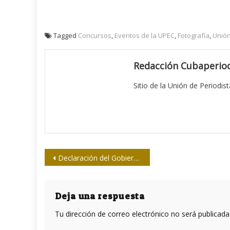
Tagged
Concursos
,
Eventos de la UPEC
,
Fotografía
,
Unión
Redacción Cubaperiod
Sitio de la Unión de Periodis
Navegación
Declaración del Gobierno Revolucionario
de
entradas
Deja una respuesta
Tu dirección de correo electrónico no será publicada