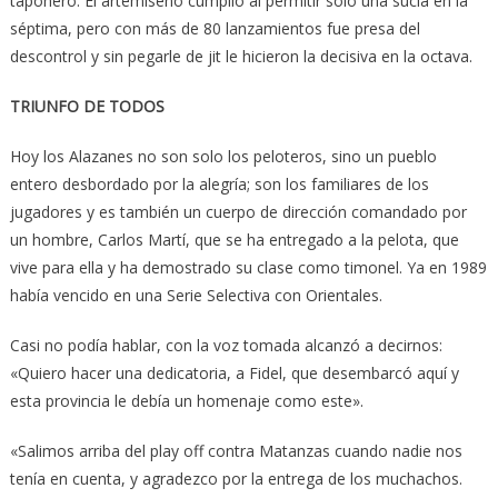
taponero. El artemiseño cumplió al permitir solo una sucia en la
séptima, pero con más de 80 lanzamientos fue presa del
descontrol y sin pegarle de jit le hicieron la decisiva en la octava.
TRIUNFO DE TODOS
Hoy los Alazanes no son solo los peloteros, sino un pueblo
entero desbordado por la alegría; son los familiares de los
jugadores y es también un cuerpo de dirección comandado por
un hombre, Carlos Martí, que se ha entregado a la pelota, que
vive para ella y ha demostrado su clase como timonel. Ya en 1989
había vencido en una Serie Selectiva con Orientales.
Casi no podía hablar, con la voz tomada alcanzó a decirnos:
«Quiero hacer una dedicatoria, a Fidel, que desembarcó aquí y
esta provincia le debía un homenaje como este».
«Salimos arriba del play off contra Matanzas cuando nadie nos
tenía en cuenta, y agradezco por la entrega de los muchachos.