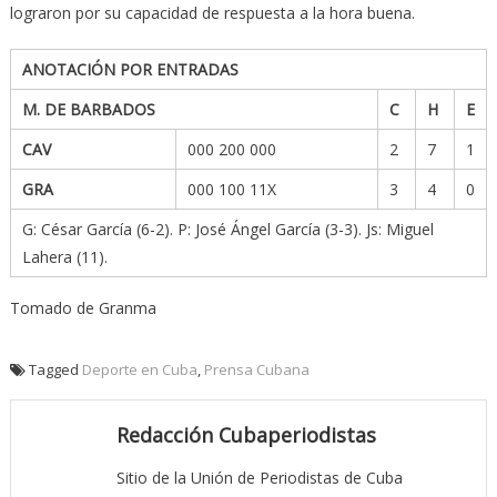
lograron por su capacidad de respuesta a la hora buena.
ANOTACIÓN POR ENTRADAS
M. DE BARBADOS
C
H
E
CAV
000 200 000
2
7
1
GRA
000 100 11X
3
4
0
G: César García (6-2). P: José Ángel García (3-3). Js: Miguel
Lahera (11).
Tomado de Granma
Tagged
Deporte en Cuba
,
Prensa Cubana
Redacción Cubaperiodistas
Sitio de la Unión de Periodistas de Cuba