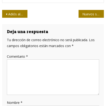
Navegación
Adiós al colega Amado del Pino
Nuevos servicios de telefonía móvil para clientes prepago
de
entradas
Deja una respuesta
Tu dirección de correo electrónico no será publicada.
Los
campos obligatorios están marcados con
*
Comentario
*
Nombre
*