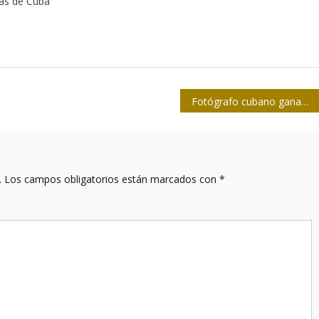
tas de Cuba
Fotógrafo cubano ganador del Rey de España no cree en lo casual
.
Los campos obligatorios están marcados con
*