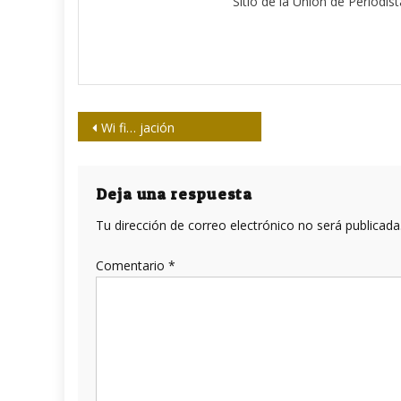
Sitio de la Unión de Periodis
Navegación
Wi fi… jación
de
entradas
Deja una respuesta
Tu dirección de correo electrónico no será publicada
Comentario
*