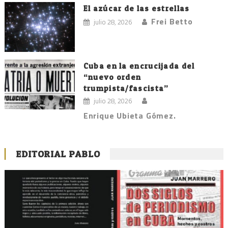
El azúcar de las estrellas
Frei Betto
julio 28, 2026
Cuba en la encrucijada del
“nuevo orden
trumpista/fascista”
julio 28, 2026
Enrique Ubieta Gómez.
EDITORIAL PABLO