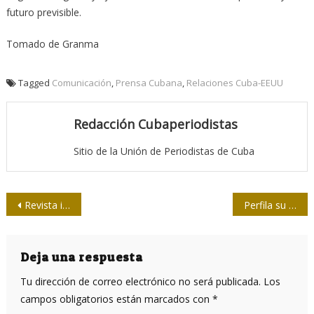
futuro previsible.
Tomado de Granma
Tagged
Comunicación
,
Prensa Cubana
,
Relaciones Cuba-EEUU
Redacción Cubaperiodistas
Sitio de la Unión de Periodistas de Cuba
Navegación
Revista india dedica número especial a Fidel Castro
Perfila su quehacer desde el comienzo del 2017 la Upec santiaguera
de
entradas
Deja una respuesta
Tu dirección de correo electrónico no será publicada.
Los
campos obligatorios están marcados con
*