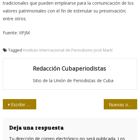
tradicionales que pueden emplearse para la comunicación de los
valores patrimoniales con el fin de estimular su preservación;
entre otros.
Fuente: IIPJM
Tagged
Instituto Internacional de Periodismo José Martí
Redacción Cubaperiodistas
Sitio de la Unión de Periodistas de Cuba
Navegación
Escribir para Internet
Nuevas ofertas trae a la Feria del Libro la Editorial Boloña
de
entradas
Deja una respuesta
Tu dirección de correo electrónico no será publicada.
Los