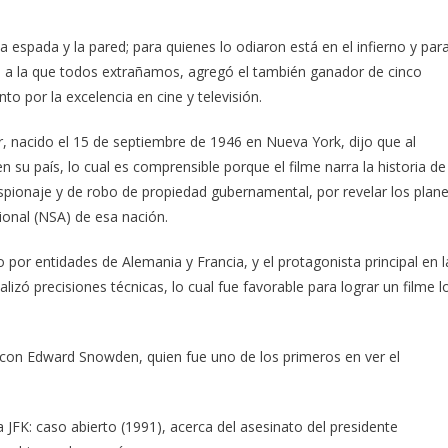
 espada y la pared; para quienes lo odiaron está en el infierno y par
na a la que todos extrañamos, agregó el también ganador de cinco
 por la excelencia en cine y televisión.
r, nacido el 15 de septiembre de 1946 en Nueva York, dijo que al
en su país, lo cual es comprensible porque el filme narra la historia de
ionaje y de robo de propiedad gubernamental, por revelar los plan
cional (NSA) de esa nación.
o por entidades de Alemania y Francia, y el protagonista principal en l
alizó precisiones técnicas, lo cual fue favorable para lograr un filme l
 con Edward Snowden, quien fue uno de los primeros en ver el
a JFK: caso abierto (1991), acerca del asesinato del presidente