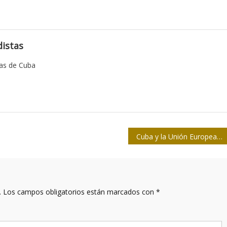
istas
tas de Cuba
Cuba y la Unión Europea suscribieron acuerdo que sepultó la Posición Común
.
Los campos obligatorios están marcados con
*