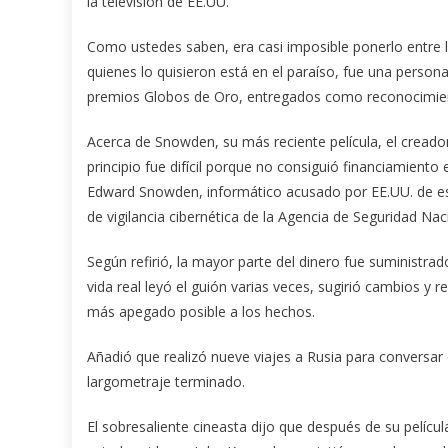
la televisión de EE.UU.
Como ustedes saben, era casi imposible ponerlo entre la
quienes lo quisieron está en el paraíso, fue una perso
premios Globos de Oro, entregados como reconocimiento
Acerca de Snowden, su más reciente película, el creado
principio fue difícil porque no consiguió financiamiento 
Edward Snowden, informático acusado por EE.UU. de esp
de vigilancia cibernética de la Agencia de Seguridad Na
Según refirió, la mayor parte del dinero fue suministrad
vida real leyó el guión varias veces, sugirió cambios y re
más apegado posible a los hechos.
Añadió que realizó nueve viajes a Rusia para conversar
largometraje terminado.
El sobresaliente cineasta dijo que después de su películ