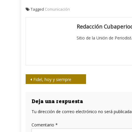
Tagged
Comunicación
Redacción Cubaperiod
Sitio de la Unión de Periodis
Navegación
Fidel, hoy y siempre
de
entradas
Deja una respuesta
Tu dirección de correo electrónico no será publicada
Comentario
*