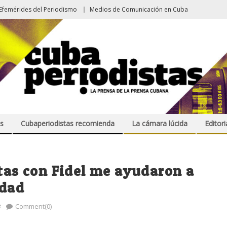
Efemérides del Periodismo
Medios de Comunicación en Cuba
s
Cubaperiodistas recomienda
La cámara lúcida
Editori
stas con Fidel me ayudaron a
idad
s
Comment(0)