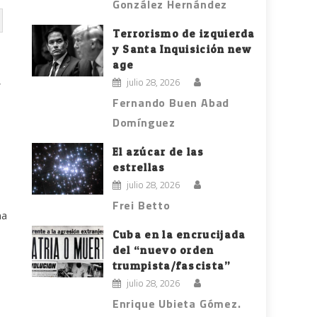
González Hernández
Terrorismo de izquierda
y Santa Inquisición new
a
age
,
julio 28, 2026
Fernando Buen Abad
Domínguez
El azúcar de las
estrellas
julio 28, 2026
Frei Betto
na
Cuba en la encrucijada
del “nuevo orden
trumpista/fascista”
julio 28, 2026
Enrique Ubieta Gómez.