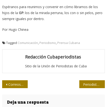
Espéranos para reunirnos y convenir en cómo libramos de los
hijos de la
GP:
los de la mirada perruna, los con o sin pelos, pero
siempre iguales por dentro.
Por Hugo Chinea
Tagged
Comunicación
,
Periodismo
,
Prensa Cubana
Redacción Cubaperiodistas
Sitio de la Unión de Periodistas de Cuba
Navegación
Correos de Cuba por mejora de servicios
Periodistas alfabetizadores de Villa Clara
de
entradas
Deja una respuesta