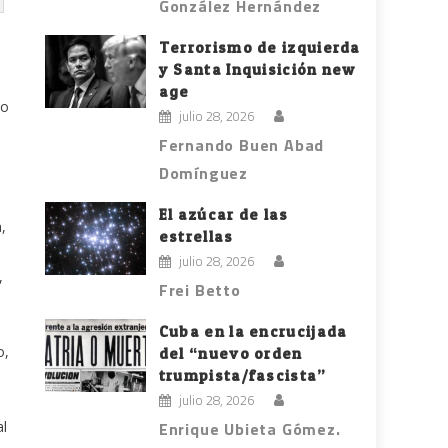
González Hernández
Terrorismo de izquierda
y Santa Inquisición new
age
do
julio 28, 2026
Fernando Buen Abad
Domínguez
El azúcar de las
,
estrellas
julio 28, 2026
,
Frei Betto
Cuba en la encrucijada
o,
del “nuevo orden
trumpista/fascista”
o
julio 28, 2026
al
Enrique Ubieta Gómez.