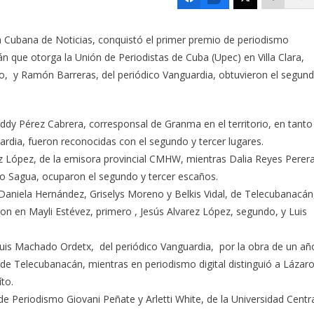
ia Cubana de Noticias, conquistó el primer premio de periodismo
n que otorga la Unión de Periodistas de Cuba (Upec) en Villa Clara,
o, y Ramón Barreras, del periódico Vanguardia, obtuvieron el segun
ddy Pérez Cabrera, corresponsal de Granma en el territorio, en tanto
rdia, fueron reconocidas con el segundo y tercer lugares.
rez López, de la emisora provincial CMHW, mientras Dalia Reyes Perera
io Sagua, ocuparon el segundo y tercer escaños.
Daniela Hernández, Griselys Moreno y Belkis Vidal, de Telecubanacán
ron en Mayli Estévez, primero , Jesús Alvarez López, segundo, y Luis
 Luis Machado Ordetx, del periódico Vanguardia, por la obra de un añ
, de Telecubanacán, mientras en periodismo digital distinguió a Lázar
to.
e Periodismo Giovani Peñate y Arletti White, de la Universidad Centr