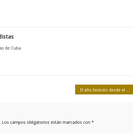
istas
tas de Cuba
El año bisiesto desde el ángulo de una foto
.
Los campos obligatorios están marcados con
*