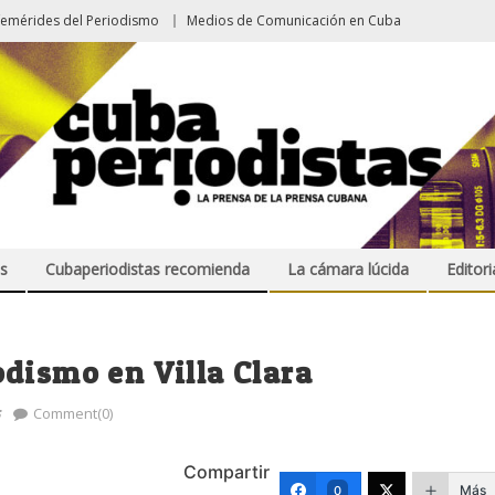
femérides del Periodismo
Medios de Comunicación en Cuba
s
Cubaperiodistas recomienda
La cámara lúcida
Editori
dismo en Villa Clara
s
Comment(0)
Compartir
Más
0