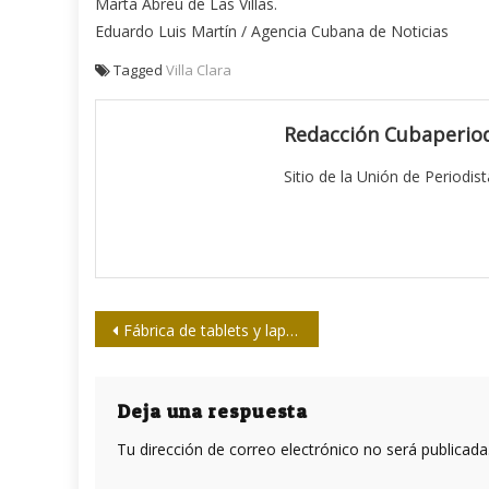
Marta Abreu de Las Villas.
Eduardo Luis Martín / Agencia Cubana de Noticias
Tagged
Villa Clara
Redacción Cubaperiod
Sitio de la Unión de Periodis
Navegación
Fábrica de tablets y laptops y nuevo parque tecnológico en La Habana
de
entradas
Deja una respuesta
Tu dirección de correo electrónico no será publicada