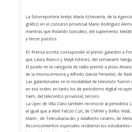
La fotorreportera Arelys María Echevarría, de la Agenc
gráfico en el concurso provincial Mario Rodríguez Alemá
mientras que Rolando González, del suplemento Melaít
y tercer puestos.
En Prensa escrita correspondió el primer galardón a Fre
que Laura Blanco y Mayli Estévez, del semanario Vangua
El jurado en la categoría de radio premió a Jesús Alva
de la misma emisora y Alfredo García Pimentel, de Rad
Las galardonadas en la modalidad de televisión fueron 
en ese orden; en tanto los de periodismo digital recaye
Yaim, del telecentro provincial, tercero.
La Upec de Villa Clara también reconoció al periodista
al igual que a Abel Falcón Curí, de CMHW y Belkis Vidal
Marín , de Telecubanacán, y Adalberto Linares, de Melaí
Reconocimientos especiales recibieron los estudiantes d