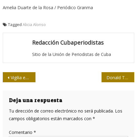
Amelia Duarte de la Rosa / Periódico Granma
Tagged
Alicia Alonso
Redacción Cubaperiodistas
Sitio de la Unión de Periodistas de Cuba
Navegación
Vigilia en la UH por Fidel
Donald Trump y Cuba: ¿del smart power al stupid power?
de
entradas
Deja una respuesta
Tu dirección de correo electrónico no será publicada.
Los
campos obligatorios están marcados con
*
Comentario
*