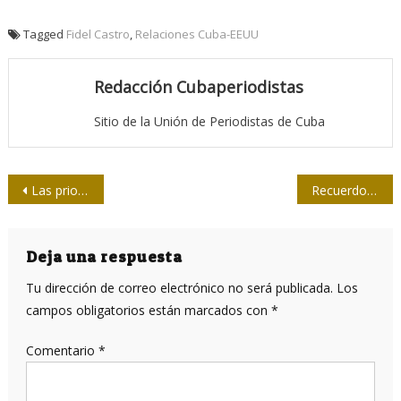
Tagged
Fidel Castro
,
Relaciones Cuba-EEUU
Redacción Cubaperiodistas
Sitio de la Unión de Periodistas de Cuba
Navegación
Las prioridades de Donald Trump hacia Cuba
Recuerdo sincero hacia Fidel
de
entradas
Deja una respuesta
Tu dirección de correo electrónico no será publicada.
Los
campos obligatorios están marcados con
*
Comentario
*