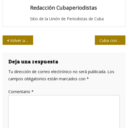
Redacción Cubaperiodistas
Sitio de la Unión de Periodistas de Cuba
Navegación
Volver a leer “Patria”
Cuba concluye Días Nacionales de la Defensa
de
entradas
Deja una respuesta
Tu dirección de correo electrónico no será publicada.
Los
campos obligatorios están marcados con
*
Comentario
*