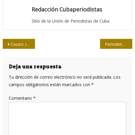
Redacción Cubaperiodistas
Sitio de la Unión de Periodistas de Cuba
Navegación
Couso: informe a debate en la Eurocámara es delirante
Periodista asesinado en Perú: Hernán Choquepata Ordoñez
de
entradas
Deja una respuesta
Tu dirección de correo electrónico no será publicada.
Los
campos obligatorios están marcados con
*
Comentario
*