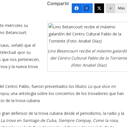
Compartir
Más
0
ste miércoles su
ino Betancourt.
Casaus, señaló que el
Lino Betancourt recibe el máximo galard
telectual «por su
del Centro Cultural Pablo de la Torrient
s que nos pertenecen,
(Foto: Anabel Díaz)
trova y la nueva trova
el Centro Pablo, fueron presentados los títulos
Lo que dice mi
impia
, una antología sobre los conciertos de los trovadores que han
io de la trova cubana.
ran defensor de la trova cubana desde el periodismo, la radio y la
La trova en Santiago de Cuba, Siempre Com­pay, Como la rosa,