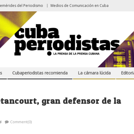
femérides del Periodismo
Medios de Comunicación en Cuba
s
Cubaperiodistas recomienda
La cámara lúcida
Editori
tancourt, gran defensor de la
s
Comment(0)