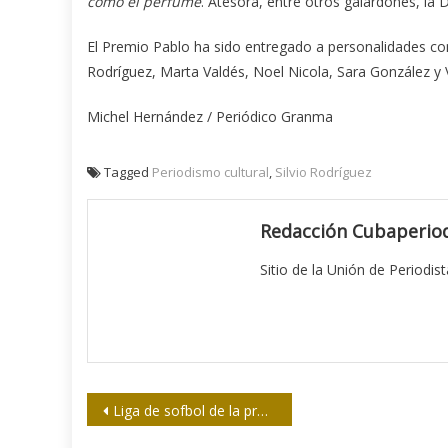
como el perfume
. Ate­sora, entre otros galardones, la 
El Premio Pablo ha sido entregado a personalidades co
Rodríguez, Marta Valdés, Noel Nicola, Sara González y Vi
Michel Hernández / Periódico Granma
Tagged
Periodismo cultural
,
Silvio Rodríguez
Redacción Cubaperiod
Sitio de la Unión de Periodis
Navegación
Liga de sofbol de la prensa, lideran el campeón y el subcampeón