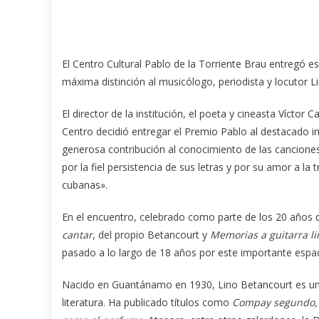
El Centro Cultural Pablo de la Torriente Brau en­tregó e
máxima distinción al musicólogo, periodista y locutor L
El director de la institución, el poeta y cineasta Víctor 
Centro decidió entregar el Premio Pablo al destacado in
generosa contribución al conocimiento de las cancione
por la fiel persistencia de sus letras y por su amor a la 
cubanas».
En el encuentro, celebrado como parte de los 20 años d
cantar
, del propio Be­tancourt y
Memorias a guitarra l
pasado a lo largo de 18 años por este importante espac
Nacido en Guantánamo en 1930, Lino Be­tancourt es un g
literatura. Ha publicado títulos como
Com­pay se­gundo, 