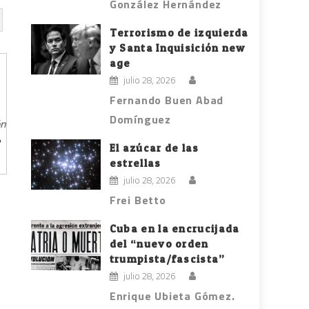
González Hernández
Terrorismo de izquierda
y Santa Inquisición new
age
julio 28, 2026
Fernando Buen Abad
Domínguez
ón
e
El azúcar de las
estrellas
julio 28, 2026
Frei Betto
Cuba en la encrucijada
del “nuevo orden
trumpista/fascista”
julio 28, 2026
Enrique Ubieta Gómez.