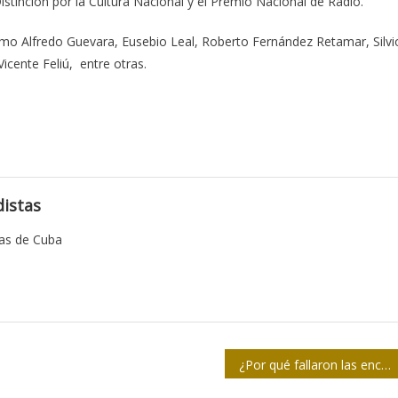
Distinción por la Cultura Nacional y el Premio Nacional de Radio.
mo Alfredo Guevara, Eusebio Leal, Roberto Fernández Retamar, Silvi
­cente Feliú, entre otras.
istas
tas de Cuba
¿Por qué fallaron las encuestas en las elecciones de EEUU?