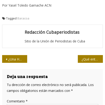
Por Yasel Toledo Garnache ACN
Tagged
Baracoa
Redacción Cubaperiodistas
Sitio de la Unión de Periodistas de Cuba
Navegación
¿Una Helms-Burton nicaraguense?
¿Qué entender por una normalización de las relaciones entre Cuba y EEUU?
de
entradas
Deja una respuesta
Tu dirección de correo electrónico no será publicada.
Los
campos obligatorios están marcados con
*
Comentario
*