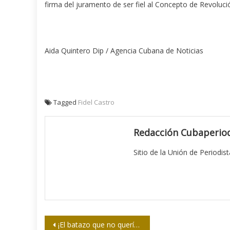
firma del juramento de ser fiel al Concepto de Revoluci
Aida Quintero Dip / Agencia Cubana de Noticias
Tagged
Fidel Castro
Redacción Cubaperiod
Sitio de la Unión de Periodis
Navegación
¡El batazo que no queríamos!