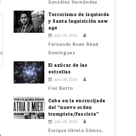
González Hernández
Terrorismo de izquierda
y Santa Inquisición new
age
julio 28, 2026
Fernando Buen Abad
Domínguez
o:
El azúcar de las
estrellas
julio 28, 2026
Frei Betto
Cuba en la encrucijada
del “nuevo orden
trumpista/fascista”
julio 28, 2026
Enrique Ubieta Gómez.
a