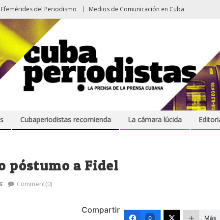
Efemérides del Periodismo
Medios de Comunicación en Cuba
s
Cubaperiodistas recomienda
La cámara lúcida
Editori
to póstumo a Fidel
s
Comment(0)
Compartir
Más
0