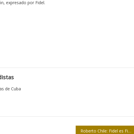
ón, expresado por Fidel.
istas
tas de Cuba
Roberto Chile: Fidel es Fidel