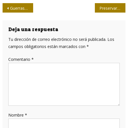
Navegación
Guerras sin cañones (Parte II)
Preservar La Habana: un empeño de nuestra dignidad como país y como nación
de
entradas
Deja una respuesta
Tu dirección de correo electrónico no será publicada.
Los
campos obligatorios están marcados con
*
Comentario
*
Nombre
*