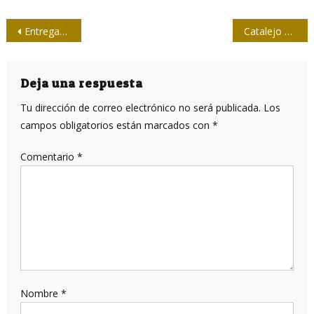
Navegación
Entregan premios periodísticos en Las Tunas
Catalejo celebra los 55 de revista Pionero
de
entradas
Deja una respuesta
Tu dirección de correo electrónico no será publicada.
Los
campos obligatorios están marcados con
*
Comentario
*
Nombre
*