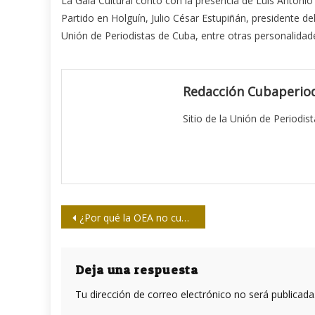
La Gala Cultural contó con la presencia de Luís Antonio
Partido en Holguín, Julio César Estupiñán, presidente del
Unión de Periodistas de Cuba, entre otras personalidades 
Redacción Cubaperiod
Sitio de la Unión de Periodis
Navegación
¿Por qué la OEA no cuestiona el proceso electoral en EE.UU?
de
entradas
Deja una respuesta
Tu dirección de correo electrónico no será publicada