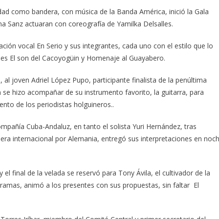
dad como bandera, con música de la Banda América, inició la Gala
na Sanz actuaran con coreografía de Yamilka Delsalles.
ción vocal En Serio y sus integrantes, cada uno con el estilo que lo
iones El son del Cacoyogüin y Homenaje al Guayabero.
 al joven Adriel López Pupo, participante finalista de la penúltima
 se hizo acompañar de su instrumento favorito, la guitarra, para
ento de los periodistas holguineros..
compañía Cuba-Andaluz, en tanto el solista Yuri Hernández, tras
pera internacional por Alemania, entregó sus interpretaciones en noc
 final de la velada se reservó para Tony Ávila, el cultivador de la
ramas, animó a los presentes con sus propuestas, sin faltar El