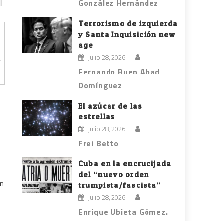
González Hernández
Terrorismo de izquierda
y Santa Inquisición new
age
julio 28, 2026
r
Fernando Buen Abad
Domínguez
El azúcar de las
estrellas
julio 28, 2026
Frei Betto
Cuba en la encrucijada
del “nuevo orden
on
trumpista/fascista”
n
julio 28, 2026
Enrique Ubieta Gómez.