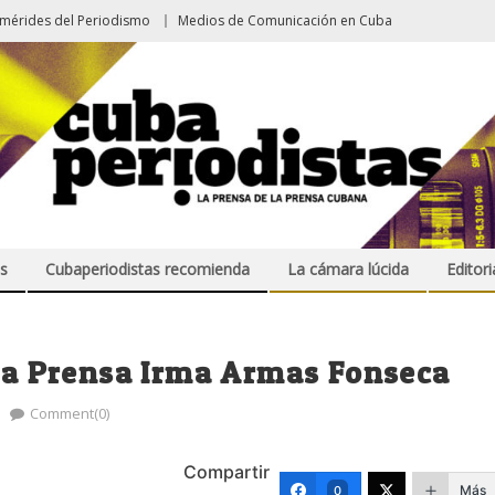
emérides del Periodismo
Medios de Comunicación en Cuba
s
Cubaperiodistas recomienda
La cámara lúcida
Editori
 la Prensa Irma Armas Fonseca
Comment(0)
Compartir
Más
0