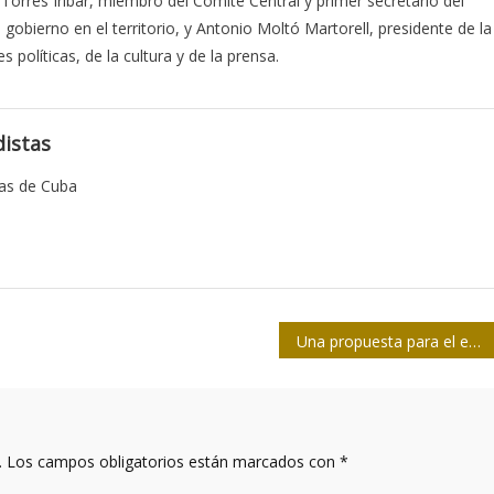
 Torres Iríbar, miembro del Comité Central y primer secretario del
 gobierno en el territorio, y Antonio Moltó Martorell, presidente de la
políticas, de la cultura y de la prensa.
istas
tas de Cuba
Una propuesta para el estudio del periodismo en profundidad en Cuba
.
Los campos obligatorios están marcados con
*