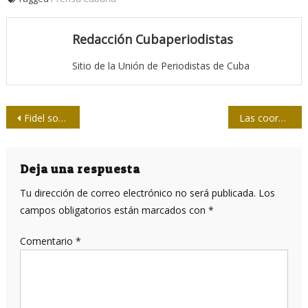
Redacción Cubaperiodistas
Sitio de la Unión de Periodistas de Cuba
Navegación
Fidel soy yo, eres tú, somos todos: Fidel se multiplica
Las coordenadas de la Utopía
de
entradas
Deja una respuesta
Tu dirección de correo electrónico no será publicada.
Los
campos obligatorios están marcados con
*
Comentario
*