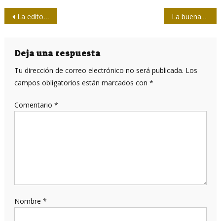
Navegación
La editorial Pablo habla del periodista y revolucionario
La buenaventura de Radio Juvenil
de
entradas
Deja una respuesta
Tu dirección de correo electrónico no será publicada.
Los
campos obligatorios están marcados con
*
Comentario
*
Nombre
*