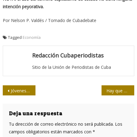
intención peyorativa.
Por Nelson P. Valdés / Tomado de Cubadebate
Tagged
Economía
Redacción Cubaperiodistas
Sitio de la Unión de Periodistas de Cuba
Navegación
Jóvenes periodistas santiagueros dialogan sobre Periodismo, Ética y Revolución
Hay que decirlo todo
de
entradas
Deja una respuesta
Tu dirección de correo electrónico no será publicada.
Los
campos obligatorios están marcados con
*