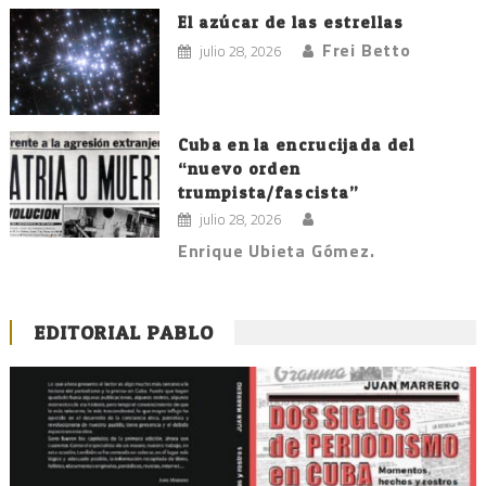
El azúcar de las estrellas
Frei Betto
julio 28, 2026
Cuba en la encrucijada del
“nuevo orden
trumpista/fascista”
julio 28, 2026
Enrique Ubieta Gómez.
EDITORIAL PABLO