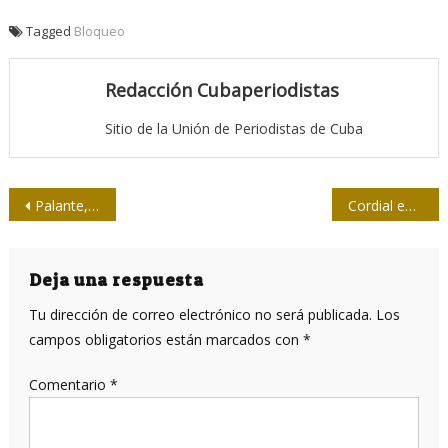
Tagged
Bloqueo
Redacción Cubaperiodistas
Sitio de la Unión de Periodistas de Cuba
Navegación
Palante, 55 y a por más…
Cordial encuentro de Fidel con el Primer Ministro de Argelia
de
entradas
Deja una respuesta
Tu dirección de correo electrónico no será publicada.
Los
campos obligatorios están marcados con
*
Comentario
*