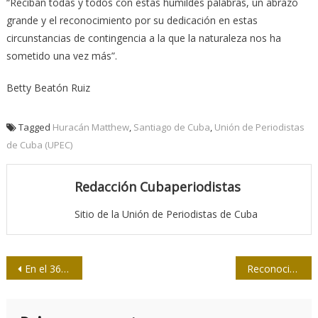
“Reciban todas y todos con estas humildes palabras, un abrazo
grande y el reconocimiento por su dedicación en estas
circunstancias de contingencia a la que la naturaleza nos ha
sometido una vez más”.
Betty Beatón Ruiz
Tagged
Huracán Matthew
,
Santiago de Cuba
,
Unión de Periodistas
de Cuba (UPEC)
Redacción Cubaperiodistas
Sitio de la Unión de Periodistas de Cuba
Navegación
En el 36 cumpleaños de Tribuna de La Habana
Reconocimiento del Partido a los colectivos de la prensa en la provincia de Granma
de