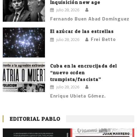
Inquisición new age
julio 28, 2026
Fernando Buen Abad Domínguez
El azúcar de las estrellas
Frei Betto
julio 28, 2026
Cuba en la encrucijada del
“nuevo orden
trumpista/fascista”
julio 28, 2026
Enrique Ubieta Gómez.
EDITORIAL PABLO