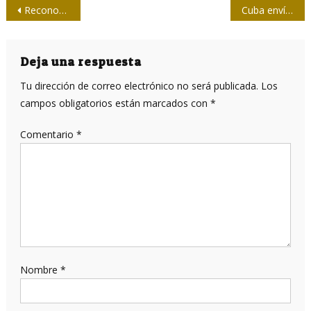
Navegación
Reconocimiento del Partido a los colectivos de la prensa en la provincia de Granma
Cuba envía a Haití brigada médica del Contingente “Henry Reeve”
de
entradas
Deja una respuesta
Tu dirección de correo electrónico no será publicada.
Los
campos obligatorios están marcados con
*
Comentario
*
Nombre
*