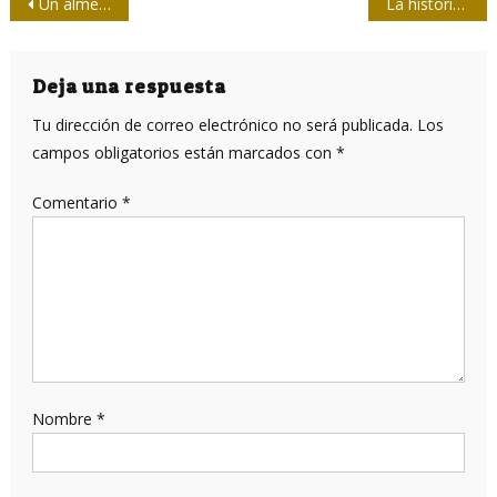
Navegación
Un almendrón, ¿dos banderas?
La historia de Matthew contada desde Facebook
de
entradas
Deja una respuesta
Tu dirección de correo electrónico no será publicada.
Los
campos obligatorios están marcados con
*
Comentario
*
Nombre
*