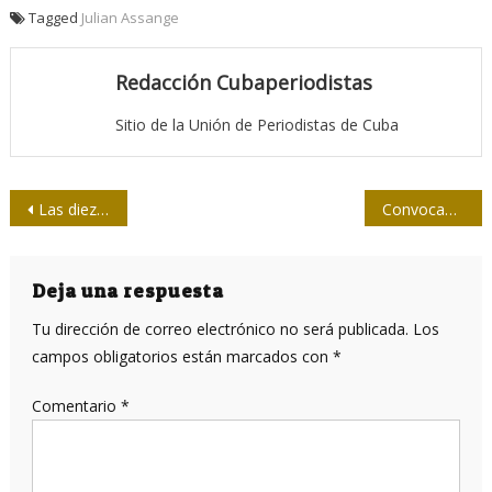
Tagged
Julian Assange
Redacción Cubaperiodistas
Sitio de la Unión de Periodistas de Cuba
Navegación
Las diez claves que explican el Nuevo Sistema Mundo
Convocan en Matanzas a concurso de Periodismo
de
entradas
Deja una respuesta
Tu dirección de correo electrónico no será publicada.
Los
campos obligatorios están marcados con
*
Comentario
*