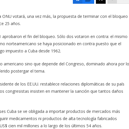
a ONU votará, una vez más, la propuesta de terminar con el bloqueo
ce 25 años.
1 aprobaron el fin del bloqueo. Sólo dos votaron en contra: el mismo
ierno norteamericano se haya posicionado en contra puesto que el
igo impuesto a Cuba desde 1962.
vo americano sino que depende del Congreso, dominado ahora por l
erido postergar el tema.
idente de los EE.UU. restablece relaciones diplomáticas de su país
 los congresistas insisten en mantener la sanción que tantos daños
aíses Cuba se ve obligada a importar productos de mercados más
dquirir medicamentos ni productos de alta tecnología fabricados
US$ cien mil millones a lo largo de los últimos 54 años.