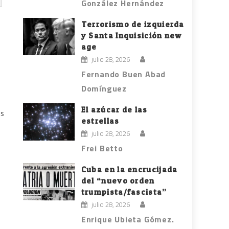
González Hernández
Terrorismo de izquierda
y Santa Inquisición new
age
julio 28, 2026
Fernando Buen Abad
Domínguez
El azúcar de las
os
estrellas
julio 28, 2026
Frei Betto
Cuba en la encrucijada
del “nuevo orden
trumpista/fascista”
julio 28, 2026
Enrique Ubieta Gómez.