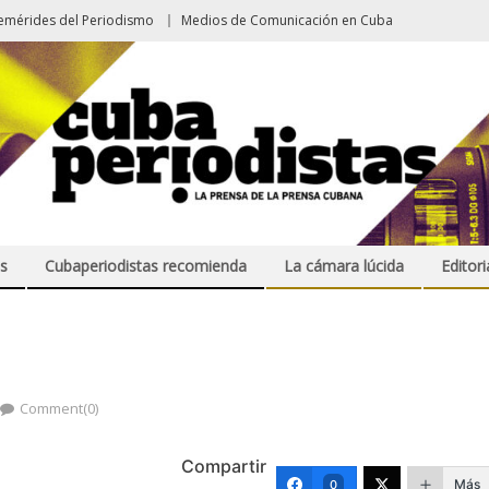
emérides del Periodismo
Medios de Comunicación en Cuba
s
Cubaperiodistas recomienda
La cámara lúcida
Editori
Comment(0)
Compartir
Más
0