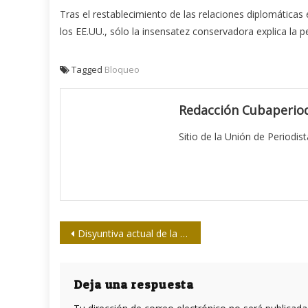
Tras el restablecimiento de las relaciones diplomáticas
los EE.UU., sólo la insensatez conservadora explica la 
Tagged
Bloqueo
Redacción Cubaperiod
Sitio de la Unión de Periodis
Navegación
Disyuntiva actual de la patria: Cuba o Washington
de
entradas
Deja una respuesta