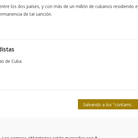
 entre los dos países, y con más de un millón de cubanos residiendo 
permanencia de tal sanción.
istas
tas de Cuba
Salvando a los “contaminados”