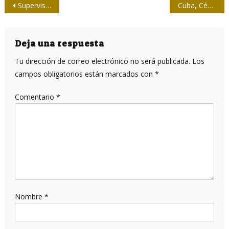
Navegación
Supervisa Raúl en Baracoa tareas de la recuperación tras huracán
Cuba, Céspedes y el 10 de Octubre
de
entradas
Deja una respuesta
Tu dirección de correo electrónico no será publicada.
Los
campos obligatorios están marcados con
*
Comentario
*
Nombre
*