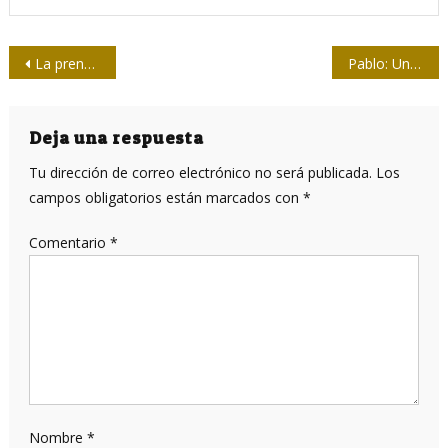
Navegación
La prensa cubana tiene que ser como Fidel, opina Labañino
Pablo: Un sentido del humor con punta de estilete
de
entradas
Deja una respuesta
Tu dirección de correo electrónico no será publicada.
Los
campos obligatorios están marcados con
*
Comentario
*
Nombre
*