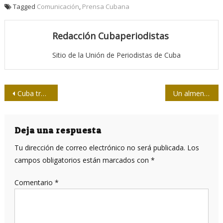
Tagged
Comunicación
,
Prensa Cubana
Redacción Cubaperiodistas
Sitio de la Unión de Periodistas de Cuba
Navegación
Cuba tras el paso del huracán Matthew
Un almendrón, ¿dos banderas?
de
entradas
Deja una respuesta
Tu dirección de correo electrónico no será publicada.
Los
campos obligatorios están marcados con
*
Comentario
*