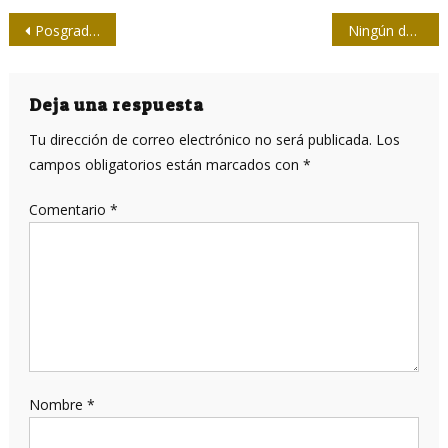
Navegación
Posgrado internacional La Nueva Radio
Ningún detenido y mucho show
de
entradas
Deja una respuesta
Tu dirección de correo electrónico no será publicada.
Los
campos obligatorios están marcados con
*
Comentario
*
Nombre
*