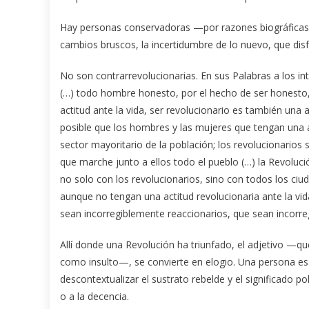
Hay personas con­servadoras —por razones biográficas,
cambios bruscos, la incertidumbre de lo nuevo, que disfr
No son contrarrevolucionarias. En sus Pa­labras a los in
(…) todo hombre honesto, por el hecho de ser honesto, 
actitud ante la vida, ser revolucionario es también una 
posible que los hombres y las mujeres que tengan una ac
sector mayoritario de la población; los revolucionarios 
que marche junto a ellos todo el pueblo (…) la Revoluci
no solo con los revolucionarios, sino con todos los ci
aunque no tengan una actitud revolucionaria ante la vid
sean incorregiblemente reaccionarios, que sean incorre
Allí donde una Revolución ha triunfado, el adjetivo —qu
como insulto—, se convierte en elogio. Una persona es 
descontextualizar el sustrato rebelde y el significado po
o a la decencia.