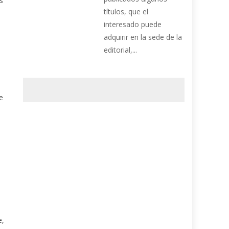
s
títulos, que el
interesado puede
adquirir en la sede de la
editorial,...
e
e
e,