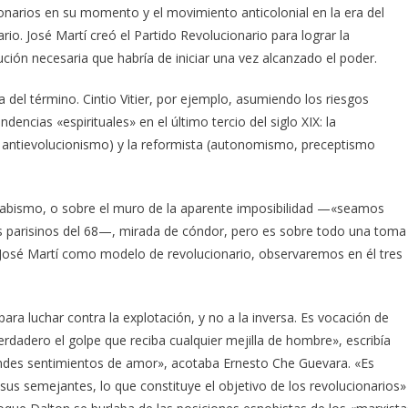
onarios en su momento y el movimiento anticolonial en la era del
rio. José Martí creó el Partido Revolucionario para lograr la
ción necesaria que habría de iniciar una vez alcanzado el poder.
del término. Cintio Vitier, por ejem­­plo, asumiendo los riesgos
encias «espirituales» en el último tercio del siglo XIX: la
, antievolucionismo) y la reformista (autonomismo, preceptismo
el abismo, o sobre el muro de la aparente imposibilidad —«seamos
es parisinos del 68—, mirada de cóndor, pero es sobre todo una toma
a José Martí como modelo de revolucionario, observaremos en él tres
para luchar contra la explotación, y no a la inversa. Es vocación de
verdadero el golpe que reciba cualquier mejilla de hombre», escribía
randes sentimientos de amor», acotaba Ernesto Che Guevara. «Es
us semejantes, lo que constituye el objetivo de los revolucionarios»