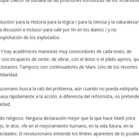
o­que Dalton se burlaba de las posiciones esnobistas de los «marxista
ción/ para la Historia para la lógica / para la ciencia y la naturaleza/
discusión e in­cluso/ para salir por fin en los diarios / y no
explotación de los explotados.
a. Y hay académicos marxistas muy conocedores de cada texto, de
son incapaces de sentir, de vibrar, con el dolor o el júbilo ajenos, qu
ucionarios. Tampoco son continuadores de Marx. Uno de los resortes
lidaridad.
olucionario busca la raíz del problema, aún cuando no pueda extirparla
asa rápidamente a la acción. A diferencia del reformista, no pretend
medad.
ido religioso. Ninguna declaración mejor que la que hace Martí (otra
tengo, le dice, «fe en el mejoramiento humano, en la vida futura, en la
apacidades. El revolucionario entiende los límites aparentes de lo posibl