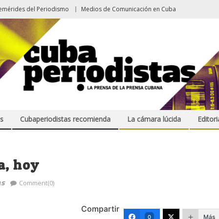
emérides del Periodismo
Medios de Comunicación en Cuba
s
Cubaperiodistas recomienda
La cámara lúcida
Editori
a, hoy
as
Comment(0)
Compartir
Más
0