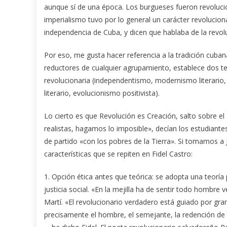
aunque sí de una época. Los burgueses fueron revoluci
imperialismo tuvo por lo general un carácter revoluciona
independencia de Cuba, y dicen que hablaba de la revolu
Por eso, me gusta hacer referencia a la tradición cubana 
reductores de cualquier agrupamiento, establece dos tend
revolucionaria (independentismo, modernismo literario
literario, evo­lucionismo positivista).
Lo cierto es que Revolución es Creación, salto sobre 
realistas, hagamos lo imposible», decían los estudiant
de partido «con los pobres de la Tierra». Si tomamos 
características que se repiten en Fidel Castro:
1. Opción ética antes que teórica: se adopta una teoría 
justicia social. «En la mejilla ha de sentir todo hombre 
Martí. «El revolucionario verdadero está guiado por g
precisamente el hombre, el semejante, la redención de s