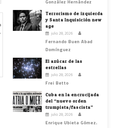
González Hernández
Terrorismo de izquierda
y Santa Inquisición new
age
julio 28, 2026
Fernando Buen Abad
Domínguez
El azúcar de las
estrellas
julio 28, 2026
Frei Betto
Cuba en la encrucijada
del “nuevo orden
trumpista/fascista”
julio 28, 2026
Enrique Ubieta Gómez.