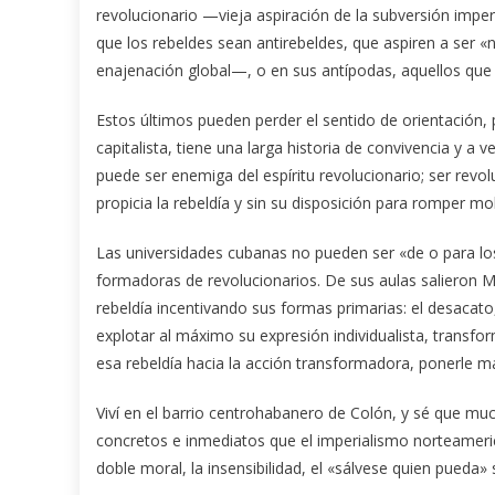
revolucionario —vieja aspiración de la subversión imperia
que los rebeldes sean antirebeldes, que aspiren a ser «
enajenación global—, o en sus antípodas, aquellos que c
Estos últimos pueden perder el sentido de orientación,
capitalista, tiene una larga historia de convivencia y a v
puede ser enemiga del espíritu revolucionario; ser revol
propicia la rebeldía y sin su disposición para romper mo
Las universidades cubanas no pueden ser «de o para los
formadoras de revolucionarios. De sus aulas salieron Mell
rebeldía incentivando sus formas primarias: el desacato, 
explotar al máximo su expresión individualista, transform
esa rebeldía hacia la acción transformadora, ponerle ma
Viví en el barrio centrohabanero de Colón, y sé que 
concretos e inmediatos que el imperialismo norteameric
doble moral, la insensibilidad, el «sálvese quien pueda»