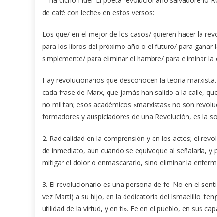
—ha dicho Fidel. El poeta revolucionario salvadoreño R
de café con leche» en estos versos:
Los que/ en el mejor de los casos/ quieren hacer la revolu
para los libros del próximo año o el futuro/ para ganar la 
simplemente/ para eliminar el hambre/ para eliminar la 
Hay revolucionarios que desconocen la teoría marxist
cada frase de Marx, que jamás han salido a la calle, que 
no militan; esos académicos «marxistas» no son revol
formadores y auspiciadores de una Re­vo­lución, es la so
2. Radicalidad en la comprensión y en los actos; el rev
de inmediato, aún cuando se equivoque al señalarla, y p
mitigar el dolor o enmascararlo, sino eliminar la enfer
3. El revolucionario es una persona de fe. No en el sent
vez Mar­tí) a su hijo, en la dedicatoria del Isma­elillo: 
utilidad de la virtud, y en ti». Fe en el pueblo, en sus c