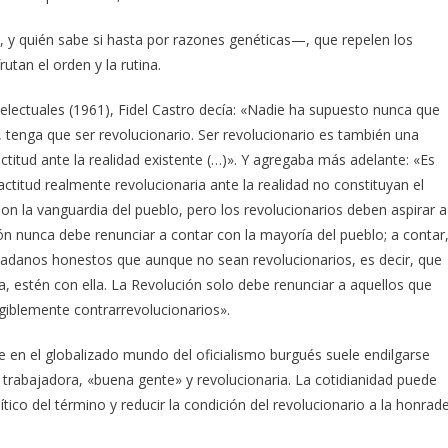
 y quién sabe si hasta por razones genéticas—, que repelen los
utan el orden y la rutina.
telectuales (1961), Fidel Castro de­cía: «Nadie ha supuesto nunca que
tenga que ser revolucionario. Ser revolucionario es también una
actitud ante la realidad existente (…)». Y agregaba más adelante: «Es
titud realmente revolucionaria ante la realidad no constituyan el
son la vanguardia del pueblo, pero los revolucionarios deben aspirar a
ón nunca debe renunciar a contar con la mayoría del pueblo; a contar
udadanos honestos que aunque no sean revolucionarios, es decir, que
a, estén con ella. La Revolución solo debe renunciar a aquellos que
giblemente contrarrevolucionarios».
e en el globalizado mundo del oficialismo burgués suele endilgarse
trabajadora, «buena gente» y revolucionaria. La cotidianidad puede
lítico del término y reducir la condición del revolucionario a la honrad