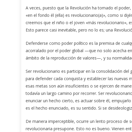
A veces, puesto que la Revolución ha tomado el poder, 
«en el fondo él (ella) es revolucionario(a)», como si di
creemos que el niño o el joven «más revolucionario», es 
Esto parece casi inevitable, pero no lo es; una Re­voluc
Defenderse como poder político es la premisa de cualq
acorralado por el poder global —que no solo acecha en el 
ámbito de la reproducción de valores—, y su normalida
Ser revolucionario es participar en la consolidación de
para defender cada conquista y establecer las nuevas m
esas metas son aún insuficientes o se ejercen de maner
todavía un largo camino por recorrer. Ser revolucionario
enunciar un hecho cierto, es actuar sobre él, empujarlo 
es el hecho enunciado, es su sentido. Si se desideologiz
De manera imperceptible, ocurre un lento proceso de se
revolucionaria presupone. Esto no es bueno. Vienen ento