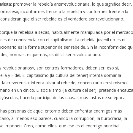
lista: promover la rebeldía antirrevolucionaria, lo que significa decir,
normales», inconformes frente a la rebeldía y conformes frente a la
onsideran que el ser rebelde es el verdadero ser revolucionario.
 porque la rebeldía a secas, habitualmente manipulada por el mercad
eces de connivencia con el capitalismo. La rebeldía juvenil no es ni
ucionario es la forma superior de ser rebelde. Sin la inconformidad qu
ldes, normas, esquemas, es difícil ser revolucionario.
 revolucionarios», son centros formadores; deben ser, eso sí,
a y Fidel. El capitalismo (la cultura del tener) intenta domar la
la irreverencia; intenta aislar al rebelde, concentrarlo en sí mismo,
arlo en un cínico. El socialismo (la cultura del ser), pretende encauza
yúsculas, hacerla partícipe de las causas más justas de su época.
muchas personas de aquel entorno deben enfrentar enemigos más
ano, al menos eso parece, cuando la corrupción, la burocracia, la
 se imponen. Creo, como ellos, que ese es el enemigo principal.