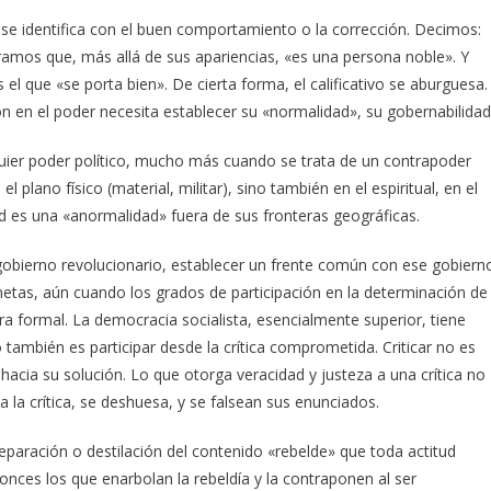
se identifica con el buen comportamiento o la corrección. Decimos:
jéramos que, más allá de sus apariencias, «es una persona noble». Y
el que «se porta bien». De cierta forma, el calificativo se aburguesa.
ión en el poder necesita establecer su «normalidad», su gobernabilidad
uier poder político, mucho más cuando se trata de un contrapoder
plano físico (material, militar), sino también en el espiritual, en el
d es una «anormalidad» fuera de sus fronteras geográficas.
l gobierno revolucionario, establecer un frente común con ese gobiern
e­tas, aún cuando los grados de participación en la determinación de
a formal. La democracia socialista, esencialmente superior, tiene
 también es participar desde la crítica comprometida. Criticar no es
hacia su solución. Lo que otorga veracidad y justeza a una crítica no
a la crítica, se deshuesa, y se falsean sus enunciados.
paración o destilación del contenido «rebelde» que toda actitud
nces los que enarbolan la rebeldía y la contraponen al ser