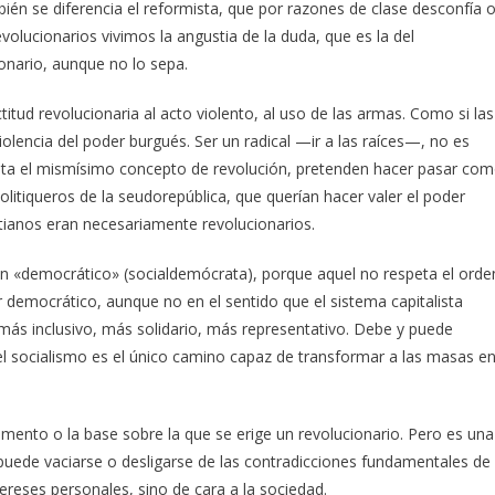
bién se diferencia el reformista, que por razones de clase desconfía 
evolucionarios vivimos la angustia de la duda, que es la del
onario, aunque no lo sepa.
itud revolucionaria al acto violento, al uso de las armas. Como si las
olencia del poder burgués. Ser un radical —ir a las raíces—, no es
hasta el mismísimo concepto de revolución, pretenden hacer pasar co
politiqueros de la seudorepública, que querían hacer valer el poder
istianos eran necesariamente revolucionarios.
an «democrático» (socialdemócrata), porque aquel no respeta el orde
 democrático, aunque no en el sentido que el sistema capitalista
más inclusivo, más solidario, más representativo. Debe y pue­de
e el socialismo es el único camino capaz de transformar a las masas e
damento o la base sobre la que se erige un revolucionario. Pero es una
o puede vaciarse o desligarse de las contradicciones fundamentales de
ereses personales, sino de cara a la sociedad.