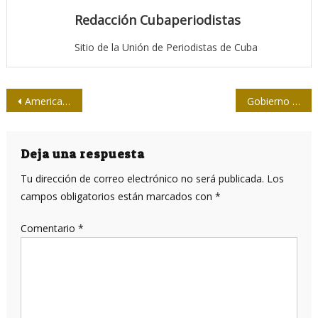
Redacción Cubaperiodistas
Sitio de la Unión de Periodistas de Cuba
Navegación
American Airlines abre vuelos comerciales a Holguín y Cienfuegos
Gobierno israelí prohíbe entrada de Telesur a Gaza
de
entradas
Deja una respuesta
Tu dirección de correo electrónico no será publicada.
Los
campos obligatorios están marcados con
*
Comentario
*