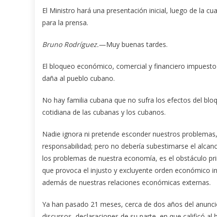
El Ministro hará una presentación inicial, luego de la c
para la prensa.
Bruno Rodríguez.
—Muy buenas tardes.
El bloqueo económico, comercial y financiero impuesto
daña al pueblo cubano.
No hay familia cubana que no sufra los efectos del bloqu
cotidiana de las cubanas y los cubanos.
Nadie ignora ni pretende esconder nuestros problemas, 
responsabilidad; pero no debería subestimarse el alcance
los problemas de nuestra economía, es el obstáculo pri
que provoca el injusto y excluyente orden económico int
además de nuestras relaciones económicas externas.
Ya han pasado 21 meses, cerca de dos años del anunci
discursos, declaraciones de su parte, en que calificó a