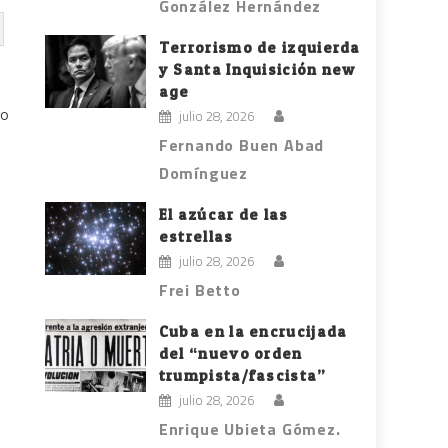
González Hernández
Terrorismo de izquierda
y Santa Inquisición new
age
ro
julio 28, 2026
Fernando Buen Abad
Domínguez
El azúcar de las
estrellas
julio 28, 2026
Frei Betto
Cuba en la encrucijada
del “nuevo orden
trumpista/fascista”
o
julio 28, 2026
Enrique Ubieta Gómez.