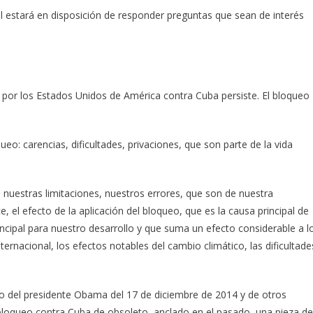
ual estará en disposición de responder preguntas que sean de interés
 por los Estados Unidos de América contra Cuba persiste. El bloqueo
eo: carencias, dificultades, privaciones, que son parte de la vida
nuestras limitaciones, nuestros errores, que son de nuestra
, el efecto de la aplicación del bloqueo, que es la causa principal de
ncipal para nuestro desarrollo y que suma un efecto considerable a l
ernacional, los efectos notables del cambio climático, las dificultade
o del presidente Obama del 17 de diciembre de 2014 y de otros
l bloqueo contra Cuba de obsoleto, anclado en el pasado, una pieza de