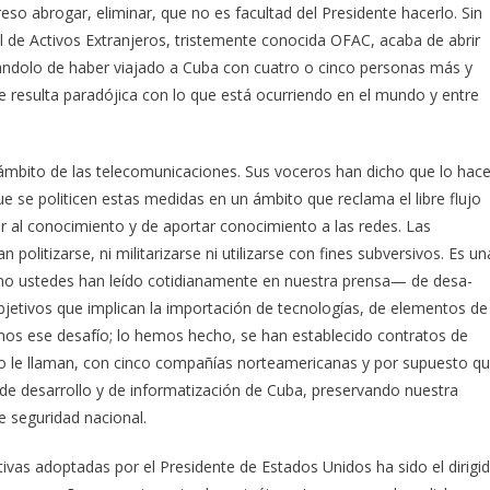
so abrogar, eliminar, que no es facultad del Presidente hacerlo. Sin
l de Activos Extranjeros, tristemente conocida OFAC, acaba de abrir
ndolo de haber viajado a Cuba con cuatro o cinco personas más y
 resulta paradójica con lo que está ocurriendo en el mundo y entre
l ámbito de las telecomunicaciones. Sus voceros han dicho que lo hac
ue se politicen estas medidas en un ámbito que reclama el libre flujo
r al conocimiento y de aportar conocimiento a las redes. Las
politizarse, ni militarizarse ni utilizarse con fines subversivos. Es un
o ustedes han leído cotidianamente en nuestra prensa— de de­sa­
bjetivos que implican la importación de tecnologías, de elementos de
amos ese desafío; lo hemos hecho, se han establecido contratos de
o le llaman, con cinco compañías norteamericanas y por supuesto q
 de desarrollo y de informatización de Cuba, preservando nuestra
e seguridad nacional.
ivas adoptadas por el Presidente de Estados Unidos ha sido el dirigi