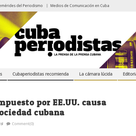
emérides del Periodismo
Medios de Comunicación en Cuba
s
Cubaperiodistas recomienda
La cámara lúcida
Editori
impuesto por EE.UU. causa
sociedad cubana
as
Comment(0)