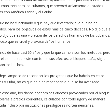
 humanitaria para los cubanos, que provocó aislamiento a Estados
os con América Latina y el Caribe.
ue no ha funcionado y que hay que levantarlo; dijo que no ha
idos, para los objetivos de estas más de cinco décadas. No dijo que 
 no dijo que es una violación de los derechos humanos de los cubanos;
tampoco que es cruel y provoca daños humanos.
ismos de hace casi 60 años y que lo que cambia son los métodos; per
el bloqueo persiste con todos sus efectos, el bloqueo daña, sigue
 son los hechos.
e deje tampoco de reconocer los progresos que ha habido en estos
dos y Cuba, no es que deje de reconocer lo que se ha avanzado.
de este año, los daños económicos directos provocados por el bloqu
lares a precios corrientes, calculados con todo rigor y de manera
da incluso por instituciones prestigiosas norteamericanas.