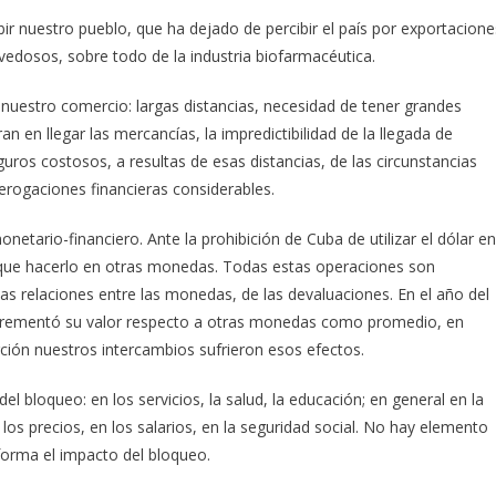
ir nuestro pueblo, que ha dejado de percibir el país por exportacione
ovedosos, sobre todo de la industria biofarmacéutica.
 nuestro comercio: largas distancias, necesidad de tener grandes
en llegar las mercancías, la impredictibilidad de la llegada de
eguros costosos, a resultas de esas distancias, de las circunstancias
erogaciones financieras considerables.
netario-financiero. Ante la prohibición de Cuba de utilizar el dólar en
ne que hacerlo en otras monedas. Todas estas operaciones son
s relaciones entre las monedas, de las devaluaciones. En el año del
incrementó su valor respecto a otras monedas como promedio, en
rción nuestros intercambios sufrieron esos efectos.
 bloqueo: en los servicios, la salud, la educación; en general en la
 los precios, en los salarios, en la seguridad social. No hay elemento
forma el impacto del bloqueo.