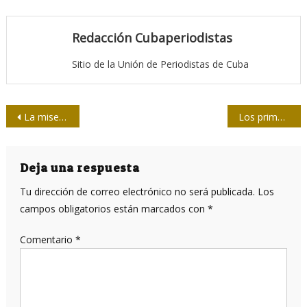
Redacción Cubaperiodistas
Sitio de la Unión de Periodistas de Cuba
Navegación
La miseria en los medios de comunicación
Los primeros días como trabajadores
de
entradas
Deja una respuesta
Tu dirección de correo electrónico no será publicada.
Los
campos obligatorios están marcados con
*
Comentario
*