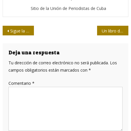
Sitio de la Unión de Periodistas de Cuba
Navegación
Sigue la Upec aunando fuerzas
Un libro de Mañach que retrata al Martí alegre, político, enamorado
de
entradas
Deja una respuesta
Tu dirección de correo electrónico no será publicada.
Los
campos obligatorios están marcados con
*
Comentario
*