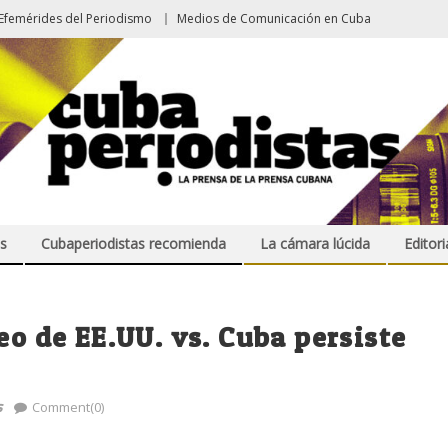
Efemérides del Periodismo
Medios de Comunicación en Cuba
s
Cubaperiodistas recomienda
La cámara lúcida
Editori
eo de EE.UU. vs. Cuba persiste
s
Comment(0)