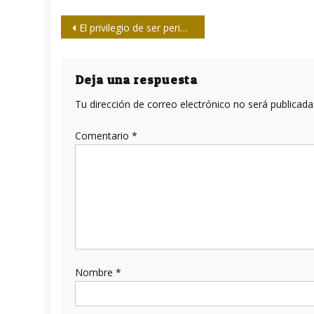
Navegación
El privilegio de ser periodista
de
entradas
Deja una respuesta
Tu dirección de correo electrónico no será publicada
Comentario
*
Nombre
*