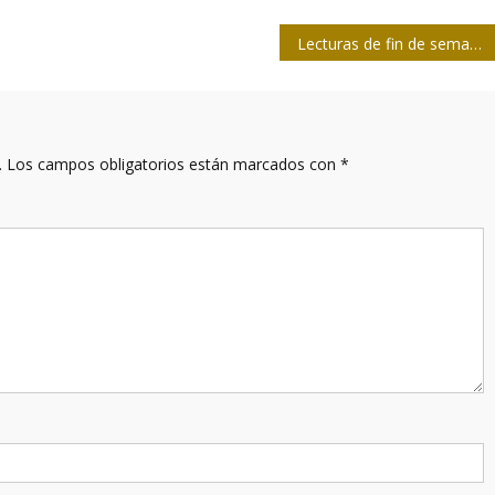
Lecturas de fin de semana / Eco: “Internet puede tomar el puesto del periodismo malo”
.
Los campos obligatorios están marcados con
*