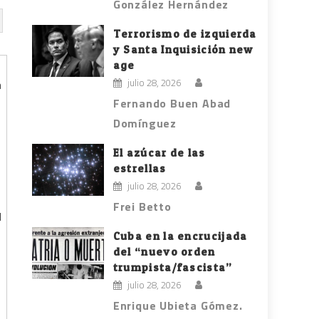
González Hernández
Terrorismo de izquierda
y Santa Inquisición new
age
julio 28, 2026
Fernando Buen Abad
Domínguez
El azúcar de las
estrellas
julio 28, 2026
Frei Betto
l
Cuba en la encrucijada
del “nuevo orden
trumpista/fascista”
julio 28, 2026
Enrique Ubieta Gómez.