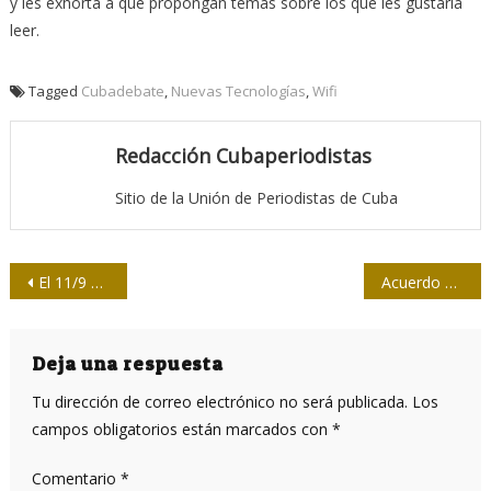
y les exhorta a que propongan temas sobre los que les gustaría
leer.
Tagged
Cubadebate
,
Nuevas Tecnologías
,
Wifi
Redacción Cubaperiodistas
Sitio de la Unión de Periodistas de Cuba
Navegación
El 11/9 de Obama en EE.UU. y en la Moneda: La memoria selectiva
Acuerdo entre ETECSA y empresa de Puerto Rico
de
entradas
Deja una respuesta
Tu dirección de correo electrónico no será publicada.
Los
campos obligatorios están marcados con
*
Comentario
*