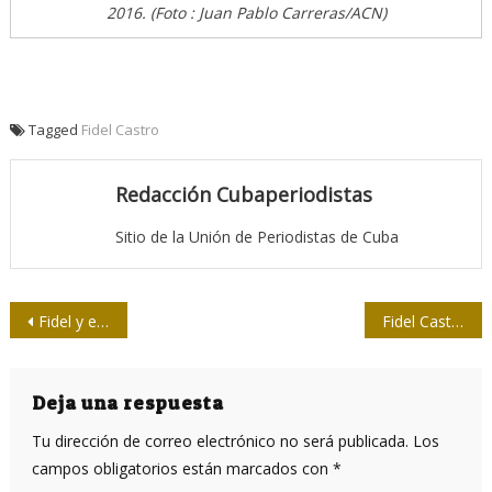
2016. (Foto : Juan Pablo Carreras/ACN)
Tagged
Fidel Castro
Redacción Cubaperiodistas
Sitio de la Unión de Periodistas de Cuba
Navegación
Fidel y el periodismo: ejemplo y magisterio
Fidel Castro asiste a gala cultural por su cumpleaños 90
de
entradas
Deja una respuesta
Tu dirección de correo electrónico no será publicada.
Los
campos obligatorios están marcados con
*