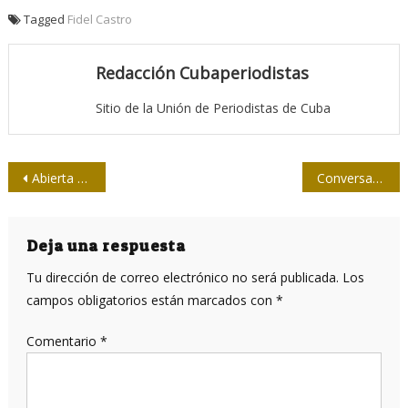
Tagged
Fidel Castro
Redacción Cubaperiodistas
Sitio de la Unión de Periodistas de Cuba
Navegación
Abierta expo del fotógrafo Andrej Palacko en el Memorial José Martí
Conversando con el Presidente de la Felap : Todos vivos, en la acción presente y por venir
de
entradas
Deja una respuesta
Tu dirección de correo electrónico no será publicada.
Los
campos obligatorios están marcados con
*
Comentario
*