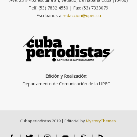
Ave. 23 # 452 esquina a I, Vedado, La Habana Cuba (10400)
Telf. (53) 7832 4550 | Fax: (53) 7333079
Escríbanos a
redaccion@upec.cu
Edición y Realización:
Departamento de Comunicación de la UPEC
Cubaperiodistas 2019
|
Editorial by
MysteryThemes
.