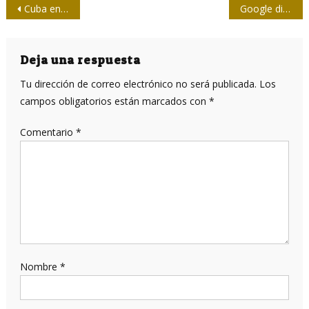
Navegación
Cuba en Rio 2016: Sí pero No
Google dice que no borró a Palestina
de
entradas
Deja una respuesta
Tu dirección de correo electrónico no será publicada.
Los
campos obligatorios están marcados con
*
Comentario
*
Nombre
*