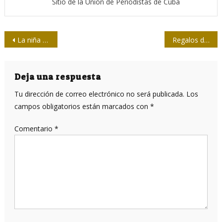
Sitio de la Unión de Periodistas de Cuba
Navegación
La niña que habita en ella
Regalos desde la Salud
de
entradas
Deja una respuesta
Tu dirección de correo electrónico no será publicada.
Los
campos obligatorios están marcados con
*
Comentario
*