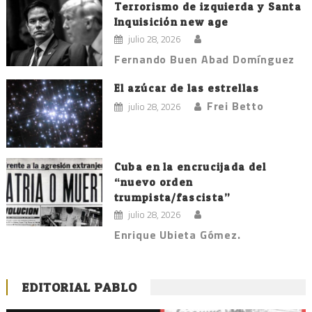
Terrorismo de izquierda y Santa
Inquisición new age
julio 28, 2026
Fernando Buen Abad Domínguez
El azúcar de las estrellas
Frei Betto
julio 28, 2026
Cuba en la encrucijada del
“nuevo orden
trumpista/fascista”
julio 28, 2026
Enrique Ubieta Gómez.
EDITORIAL PABLO