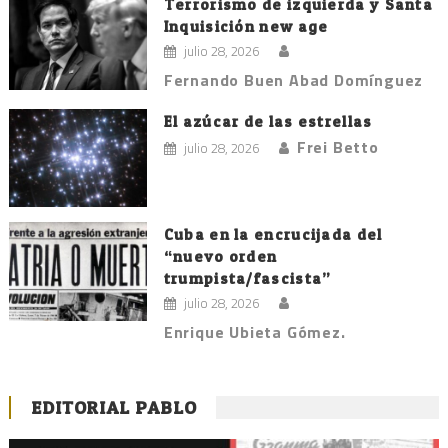
Terrorismo de izquierda y Santa
Inquisición new age
julio 28, 2026
Fernando Buen Abad Domínguez
El azúcar de las estrellas
Frei Betto
julio 28, 2026
Cuba en la encrucijada del
“nuevo orden
trumpista/fascista”
julio 28, 2026
Enrique Ubieta Gómez.
EDITORIAL PABLO