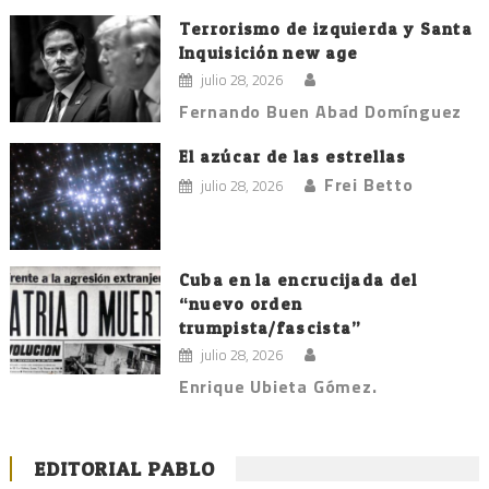
Terrorismo de izquierda y Santa
Inquisición new age
julio 28, 2026
Fernando Buen Abad Domínguez
El azúcar de las estrellas
Frei Betto
julio 28, 2026
Cuba en la encrucijada del
“nuevo orden
trumpista/fascista”
julio 28, 2026
Enrique Ubieta Gómez.
EDITORIAL PABLO