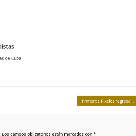
istas
tas de Cuba
Primeros Pixeles regresa a la Upec
.
Los campos obligatorios están marcados con
*