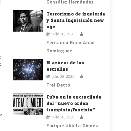
González Hernández
Terrorismo de izquierda
y Santa Inquisición new
age
julio 28, 2026
Fernando Buen Abad
Domínguez
e
El azúcar de las
:
estrellas
julio 28, 2026
Frei Betto
Cuba en la encrucijada
del “nuevo orden
trumpista/fascista”
de
julio 28, 2026
Enrique Ubieta Gómez.