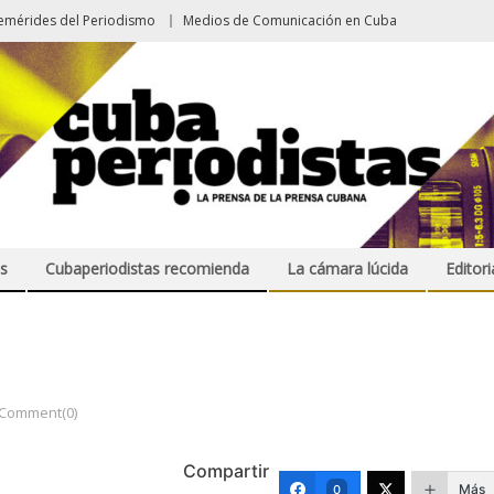
emérides del Periodismo
Medios de Comunicación en Cuba
s
Cubaperiodistas recomienda
La cámara lúcida
Editori
Comment(0)
Compartir
Más
0