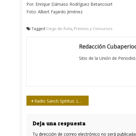
Por: Enrique Dámaso Rodríguez Betancourt
Foto: Albert Fajardo Jiménez
Tagged
Ciego de Ávila
,
Premios y Concursos
Redacción Cubaperiod
Sitio de la Unión de Periodis
Navegación
Radio Sancti Spíritus: Leal a sus oyentes
de
entradas
Deja una respuesta
Tu dirección de correo electrónico no será publicada